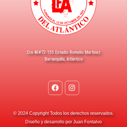
Cra 46#72-155 Estadio Romelio Martinez
Barranquilla, Atlántico
© 2024 Copyright Todos los derechos reservados.
Diseño y desarrollo por Juan Fontalvo