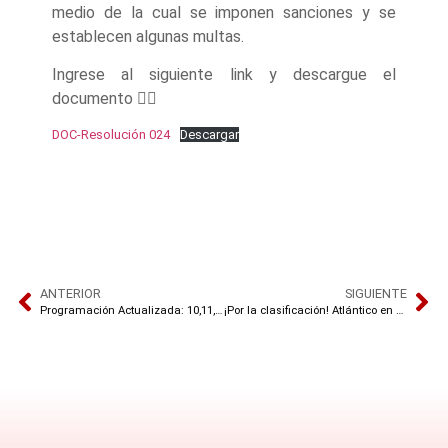
medio de la cual se imponen sanciones y se
establecen algunas multas.
Ingrese al siguiente link y descargue el
documento 👇🏾
DOC-Resolución 024
Descargar
ANTERIOR
SIGUIENTE
Programación Actualizada: 10,11,12,13 y 14 de agosto
¡Por la clasificación! Atlántico en busca de un cupo a los Juegos Nacionales de la Juventud