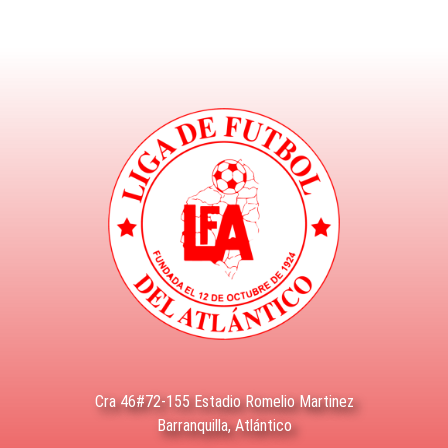
Cra 46#72-155 Estadio Romelio Martinez
Barranquilla, Atlántico