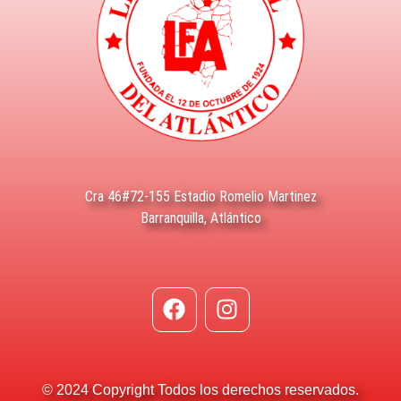
Cra 46#72-155 Estadio Romelio Martinez
Barranquilla, Atlántico
© 2024 Copyright Todos los derechos reservados.