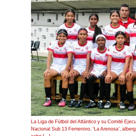
La Liga de Fútbol del Atlántico y su Comité Eje
Nacional Sub 13 Femenino. ‘La Arenosa’, albergar