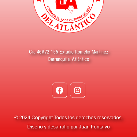
Cra 46#72-155 Estadio Romelio Martinez
Barranquilla, Atlántico
© 2024 Copyright Todos los derechos reservados.
Diseño y desarrollo por Juan Fontalvo